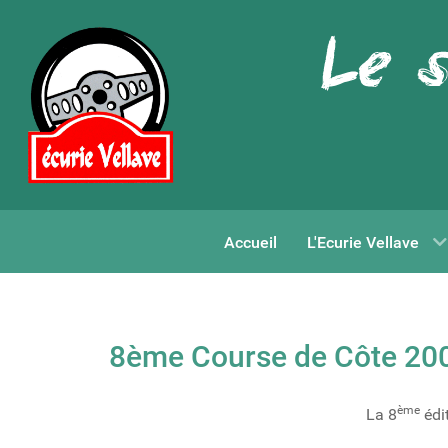
Accueil
L'Ecurie Vellave
8ème Course de Côte 20
ème
La 8
édi